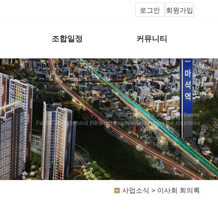
로그인
회원가입
조합일정
커뮤니티
We have created a awesome theme
Far far away,behind the word mountains, far from the countries
사업소식 > 이사회 회의록